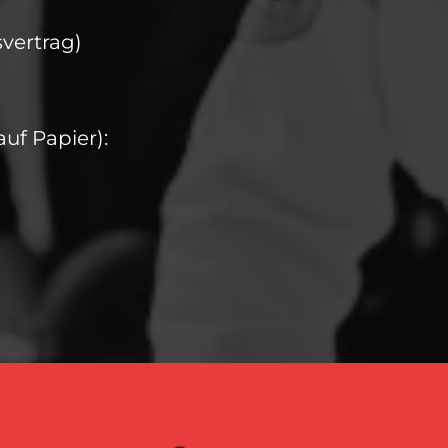
svertrag)
auf Papier):