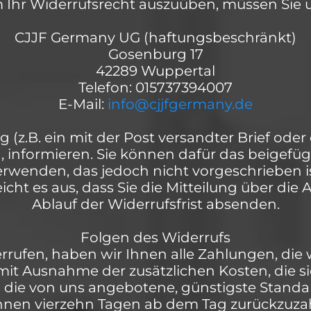
Ihr Widerrufsrecht auszuüben, müssen Sie u
CJJF Germany UG (haftungsbeschränkt)
Gosenburg 17
42289 Wuppertal
Telefon: 015737394007
E-Mail:
info@cjjfgermany.de
 (z.B. ein mit der Post versandter Brief oder
n, informieren. Sie können dafür das beigefü
erwenden, das jedoch nicht vorgeschrieben is
icht es aus, dass Sie die Mitteilung über di
Ablauf der Widerrufsfrist absenden.
Folgen des Widerrufs
rrufen, haben wir Ihnen alle Zahlungen, die 
(mit Ausnahme der zusätzlichen Kosten, die s
ls die von uns angebotene, günstigste Standa
nnen vierzehn Tagen ab dem Tag zurückzuzah